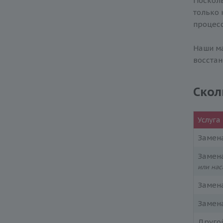
Посколь
только 
процесс
Наши ма
восстан
Скол
Услуга
Замена
Замен
или нас
Замена
Замена
Друго