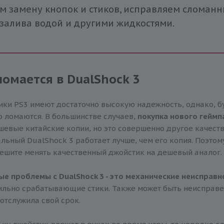
м замену кнопок и стиков, исправляем сломан
 залива водой и другими жидкостями.
ломается в DualShock 3
ки PS3 имеют достаточно высокую надежность, однако, б
 ломаются. В большинстве случаев,
покупка нового гейм
шевые китайские копии, но это совершенно другое качес
льный DualShock 3 работает лучше, чем его копия. Поэтом
пешите менять качественный джойстик на дешевый аналог.
е проблемы с DualShock 3 - это механические неисправн
льно срабатывающие стики. Также может быть неисправен
 отслужила свой срок.