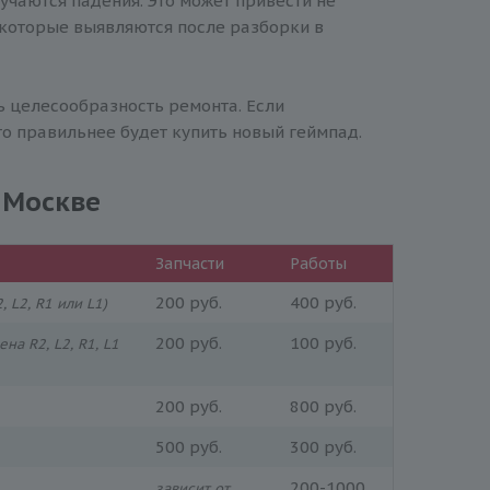
учаются падения. Это может привести не
 которые выявляются после разборки в
ь целесообразность ремонта. Если
то правильнее будет купить новый геймпад.
 Москве
Запчасти
Работы
200 руб.
400 руб.
, L2, R1 или L1)
200 руб.
100 руб.
ена R2, L2, R1, L1
200 руб.
800 руб.
500 руб.
300 руб.
200-1000
зависит от