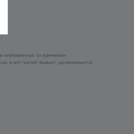
и неубиваемые. Со временем
но. А вот "китай", бывает, разваливается