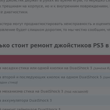
ку джойстик держат в руках во время игры, то нередко сл
к трещинам на корпусе, но и к внутренним повреждениям,
е диагностики.
стера могут продиагностировать неисправность и оценит
овление будет слишком дорогим, то мы честно сообщим, ч
ько стоит ремонт джойстиков PS3 в
 насадки стика или одной кнопки на DualShock 3
(замена R2
а второй и последующих кнопок на одном DualShock 3
(зам
адки стика)
 механизма стика на DualShock 3
(под насадкой)
 аккумулятора DualShock 3
й ремонт геймпадов DualShock 3