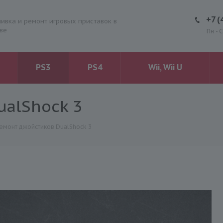
+7 (
ивка и ремонт игровых приставок в
ве
Пн - 
PS3
PS4
Wii, Wii U
ualShock 3
емонт джойстиков DualShock 3