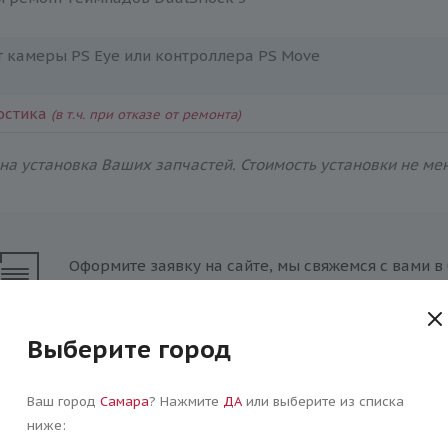
 камеры PS Eye или контроллера PS Move
остика
(в т.ч. при отказе от ремонта)
а установка Ваших запчастей. Стоимость установки не мен
Оформите заявку на сайте, мы свяжемся с вами 
и ответим на все интересующие вопросы.
Выберите город
Ваш город
Самара
? Нажмите
ДА
или выберите из списка
ниже: