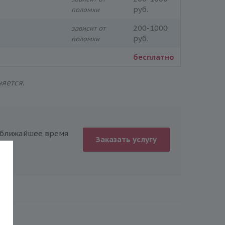
руб.
поломки
200-1000
зависит от
руб.
поломки
бесплатно
яется.
в ближайшее время
Заказать услугу