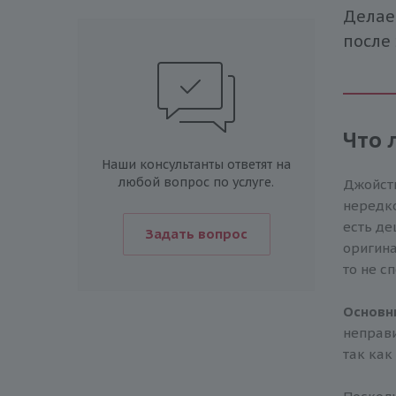
Делае
после
Что 
Наши консультанты ответят на
любой вопрос по услуге.
Джойсти
нередко
есть де
Задать вопрос
оригина
то не с
Основны
неправи
так как