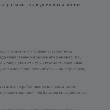
ные разъемы, просушиваем и чиним
удучи основным игровым устройством,
пада существенно дороже его ремонта
. Да,
тво и ощущения от игры. Отремонтированный
у, если неисправность не слишком серьезная,
ости
: плохо работающие кнопки, а также
 разъем зарядки, или батарея не заряжается,